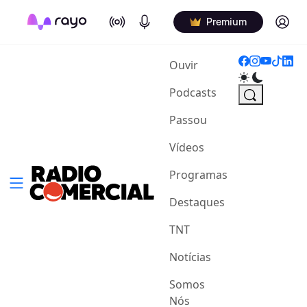
On Air
Podcasts
Log in
Premium
(current)
Ouvir
Podcasts
Passou
Vídeos
Programas
Destaques
TNT
Notícias
Somos
Nós