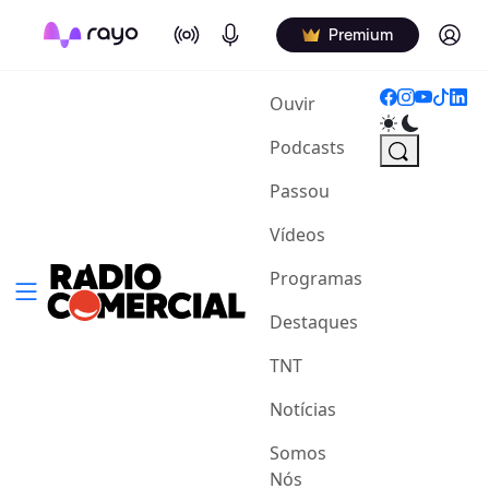
On Air
Podcasts
Log in
Premium
(current)
Ouvir
Podcasts
Passou
Vídeos
Programas
Destaques
TNT
Notícias
Somos
Nós