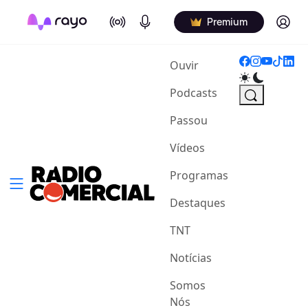
On Air
Podcasts
Log in
Premium
(current)
Ouvir
Podcasts
Passou
Vídeos
Programas
Destaques
TNT
Notícias
Somos
Nós