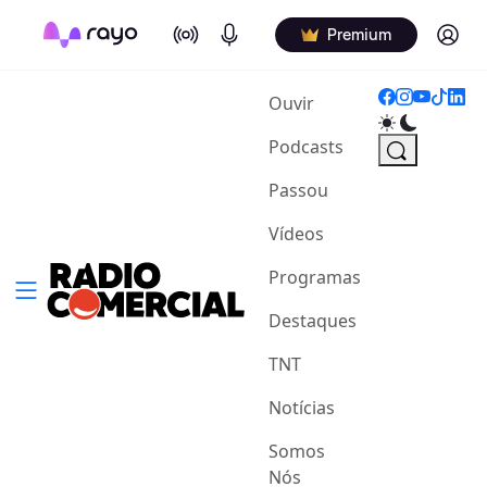
On Air
Podcasts
Log in
Premium
(current)
Ouvir
Podcasts
Passou
Vídeos
Programas
Destaques
TNT
Notícias
Somos
Nós