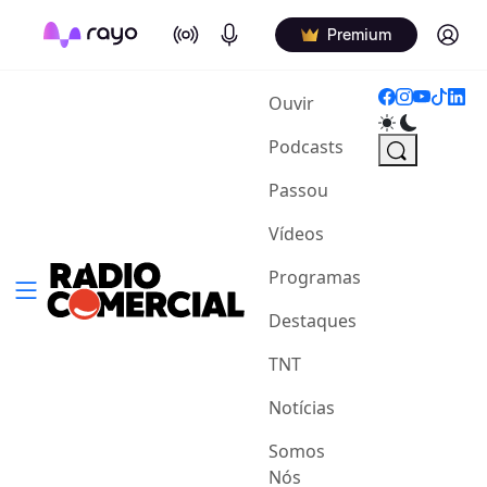
On Air
Podcasts
Log in
Premium
(current)
Ouvir
Podcasts
Passou
Vídeos
Programas
Destaques
TNT
Notícias
Somos
Nós