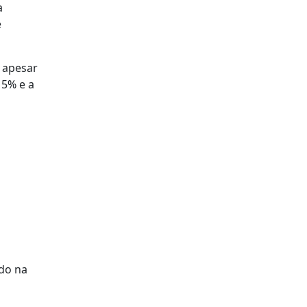
a
e
 apesar
15% e a
ado na