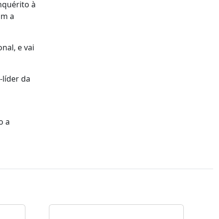
nquérito à
om a
nal, e vai
-líder da
o a