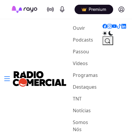
On Air
Podcasts
Log in
Premium
(current)
Ouvir
Podcasts
Passou
Vídeos
Programas
Destaques
TNT
Notícias
Somos
Nós