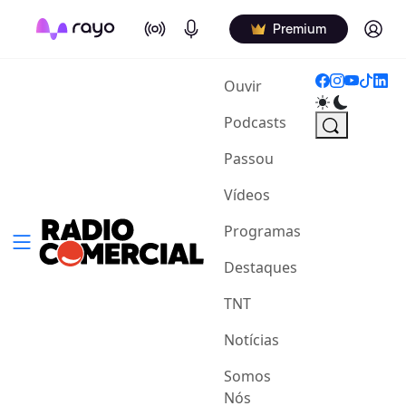
On Air
Podcasts
Log in
Premium
(current)
Ouvir
Podcasts
Passou
Vídeos
Programas
Destaques
TNT
Notícias
Somos
Nós