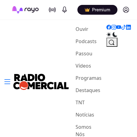
On Air
Podcasts
Log in
Premium
(current)
Ouvir
Podcasts
Passou
Vídeos
Programas
Destaques
TNT
Notícias
Somos
Nós