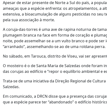
Apesar de estar presente de Norte a Sul do país, a popula
ameaças que a espécie enfrenta: os atropelamentos, a alt
extensiva, a bioacumulação de alguns pesticidas no seu 
pela sua associação à morte.
A coruja-das-torres é uma ave de rapina noturna de tam
plumagem branca na face em forma de coração e plumagem
noite, pode assemelhar-se a um vulto branco e pode ser i
“arranhado”, assemelhando-se ao de uma roldana perra.
No sábado, em Tarouca, distrito de Viseu, vai ser aprese
O mosteiro é o de Santa Maria de Salzedas onde foram ins
das corujas ao edifício e “repor o equilíbrio ambiental e e
Trata-se de uma iniciativa da Direção Regional de Cultur
Salzedas.
Em comunicado, a DRCN disse que a presença das corujas
que a espécie parece ter “abandonado” o edifício históric