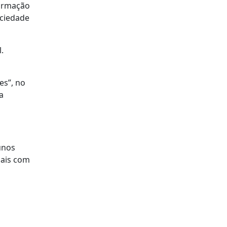
formação
ociedade
.
es”, no
a
unos
iais com