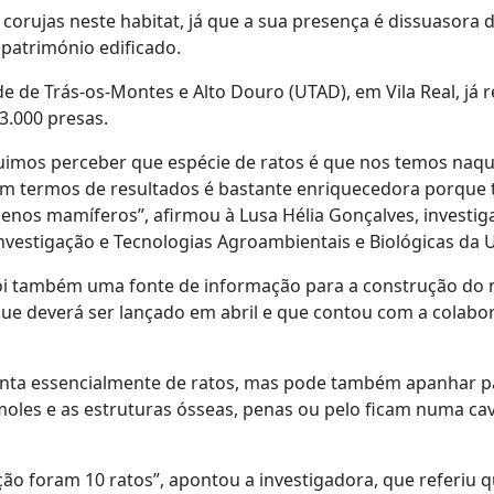
 corujas neste habitat, já que a sua presença é dissuasora 
atrimónio edificado.
de de Trás-os-Montes e Alto Douro (UTAD), em Vila Real, já 
3.000 presas.
uimos perceber que espécie de ratos é que nos temos naqu
m termos de resultados é bastante enriquecedora porque 
enos mamíferos”, afirmou à Lusa Hélia Gonçalves, investi
 Investigação e Tecnologias Agroambientais e Biológicas da 
 foi também uma fonte de informação para a construção do
que deverá ser lançado em abril e que contou com a colabo
imenta essencialmente de ratos, mas pode também apanhar 
 moles e as estruturas ósseas, penas ou pelo ficam numa ca
ão foram 10 ratos”, apontou a investigadora, que referiu q