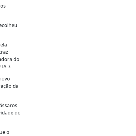
dos
recolheu
ela
traz
gadora do
UTAD.
 novo
ração da
pássaros
vidade do
ue o