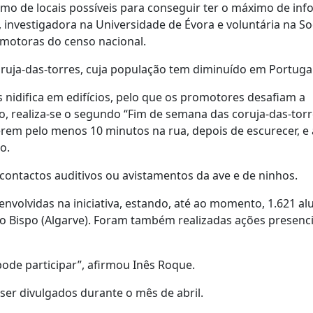
mo de locais possíveis para conseguir ter o máximo de in
, investigadora na Universidade de Évora e voluntária na S
omotoras do censo nacional.
oruja-das-torres, cuja população tem diminuído em Portugal
 nidifica em edifícios, pelo que os promotores desafiam a
, realiza-se o segundo “Fim de semana das coruja-das-torr
rem pelo menos 10 minutos na rua, depois de escurecer, e 
o.
ntactos auditivos ou avistamentos da ave e de ninhos.
envolvidas na iniciativa, estando, até ao momento, 1.621 al
 do Bispo (Algarve). Foram também realizadas ações presenc
ode participar”, afirmou Inês Roque.
ser divulgados durante o mês de abril.