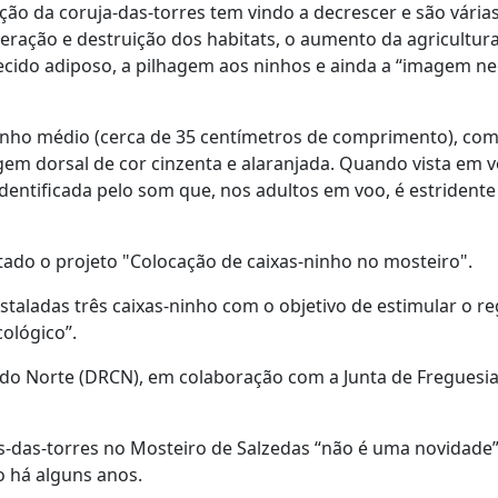
ção da coruja-das-torres tem vindo a decrescer e são vária
eração e destruição dos habitats, o aumento da agricultur
tecido adiposo, a pilhagem aos ninhos e ainda a “imagem ne
anho médio (cerca de 35 centímetros de comprimento), co
 dorsal de cor cinzenta e alaranjada. Quando vista em v
dentificada pelo som que, nos adultos em voo, é estridente
ntado o projeto "Colocação de caixas-ninho no mosteiro".
taladas três caixas-ninho com o objetivo de estimular o r
cológico”.
a do Norte (DRCN), em colaboração com a Junta de Freguesi
-das-torres no Mosteiro de Salzedas “não é uma novidade
o há alguns anos.