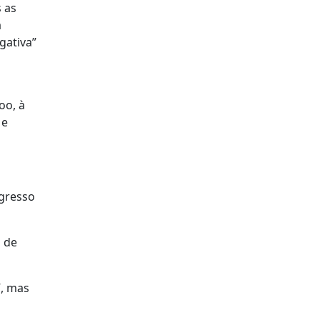
s as
a
gativa”
m
oo, à
 e
egresso
a de
”, mas