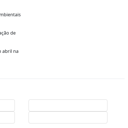
mbientais
ação de
 abril na