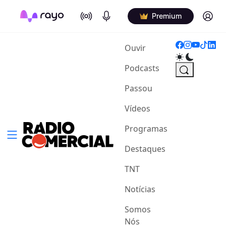
On Air
Podcasts
Log in
Premium
(current)
Ouvir
Podcasts
Passou
Vídeos
Programas
Destaques
TNT
Notícias
Somos
Nós