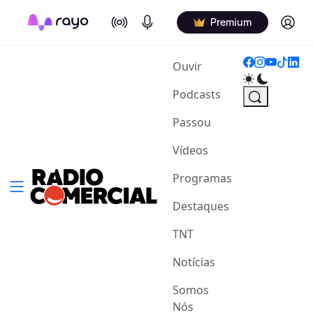
On Air
Podcasts
Log in
Premium
(current)
Ouvir
Podcasts
Passou
Vídeos
Programas
Destaques
TNT
Notícias
Somos
Nós