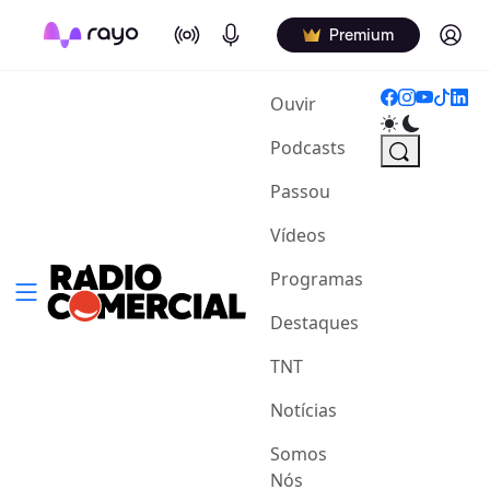
On Air
Podcasts
Log in
Premium
(current)
Ouvir
Podcasts
Passou
Vídeos
Programas
Destaques
TNT
Notícias
Somos
Nós