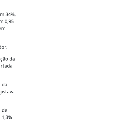
om 34%,
em 0,95
 em
or.
eção da
ortada
a da
gistava
s de
u 1,3%