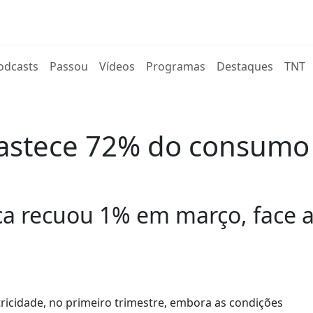
rent)
odcasts
Passou
Vídeos
Programas
Destaques
TNT
astece 72% do consumo 
ca recuou 1% em março, face 
icidade, no primeiro trimestre, embora as condições