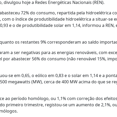
 divulgou hoje a Redes Energéticas Nacionais (REN).
 abasteceu 72% do consumo, repartida pela hidroelétrica c
com o índice de produtibilidade hidroelétrica a situar-se 
m 0,93 e o de produtibilidade solar em 1,14, informou a REN,
quanto os restantes 9% corresponderam ao saldo importad
ram a ser negativas para as energias renováveis, com exc
vel por abastecer 56% do consumo (não renovável 15%, imp
uou-se em 0,65, o eólico em 0,83 e o solar em 1,14 e a pont
1.500 megawatts (MW), cerca de 400 MW acima do que se re
ace ao período homólogo, ou 1,1% com correção dos efeito
do primeiro trimestre, registou-se um aumento de 2,1%, o
omólogos.