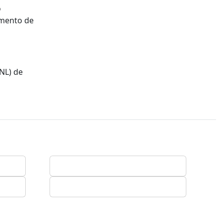
o
gmento de
NL) de