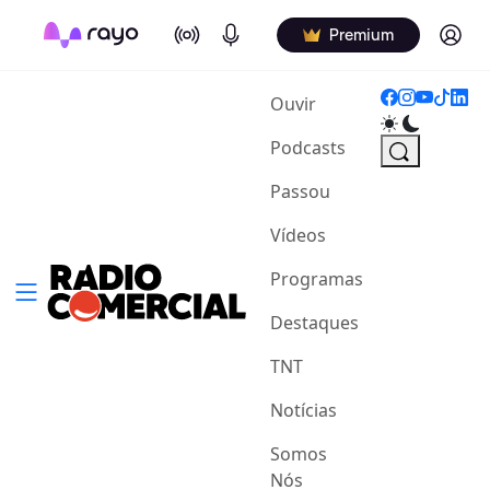
On Air
Podcasts
Log in
Premium
(current)
Ouvir
Podcasts
Passou
Vídeos
Programas
Destaques
TNT
Notícias
Somos
Nós