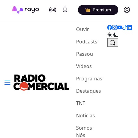
On Air
Podcasts
Log in
Premium
(current)
Ouvir
Podcasts
Passou
Vídeos
Programas
Destaques
TNT
Notícias
Somos
Nós