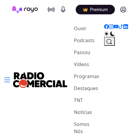
On Air
Podcasts
Log in
Premium
(current)
Ouvir
Podcasts
Passou
Vídeos
Programas
Destaques
TNT
Notícias
Somos
Nós