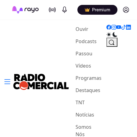
On Air
Podcasts
Log in
Premium
(current)
Ouvir
Podcasts
Passou
Vídeos
Programas
Destaques
TNT
Notícias
Somos
Nós