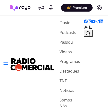
On Air
Podcasts
Log in
Premium
(current)
Ouvir
Podcasts
Passou
Vídeos
Programas
Destaques
TNT
Notícias
Somos
Nós