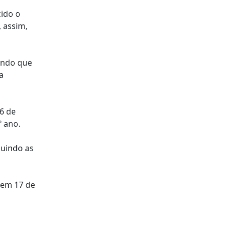
cido o
 assim,
ando que
a
26 de
º ano.
luindo as
 em 17 de