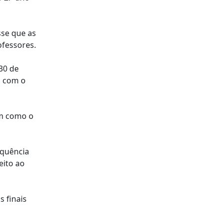
sse que as
ofessores.
30 de
, com o
em como o
equência
eito ao
 finais