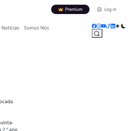
Premium
Log in
Notícias
Somos Nós
vocada
uinta-
o 2.º ano