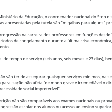
inistério da Educação, o coordenador nacional do Stop di
s apresentadas pela tutela são "migalhas para alguns" pr
rogressão na carreira dos professores em funções desde 
períodos de congelamento durante a última crise económica
mento.
l do tempo de serviço (seis anos, seis meses e 23 dias), b
 não vão ter de assegurar quaisquer serviços mínimos, na s
 paralisação não afeta "de modo grave e irremediável o dir
 necessidade social impreterível".
ferição não são comparáveis aos exames nacionais ou provas
rogressão escolar dos alunos ou acesso ao ensino superior.