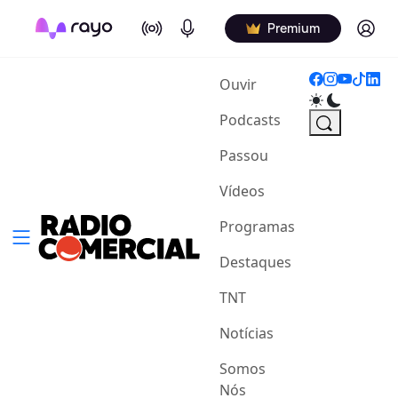
On Air
Podcasts
Log in
Premium
(current)
Ouvir
Podcasts
Passou
Vídeos
Programas
Destaques
TNT
Notícias
Somos
Nós