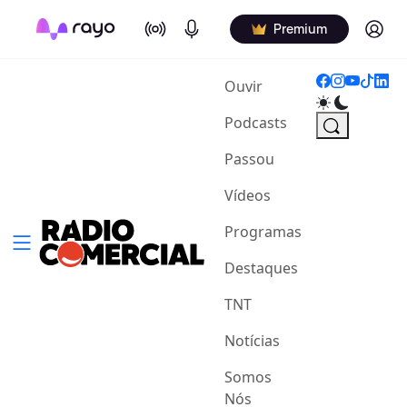
On Air
Podcasts
Log in
Premium
(current)
Ouvir
Podcasts
Passou
Vídeos
Programas
Destaques
TNT
Notícias
Somos
Nós