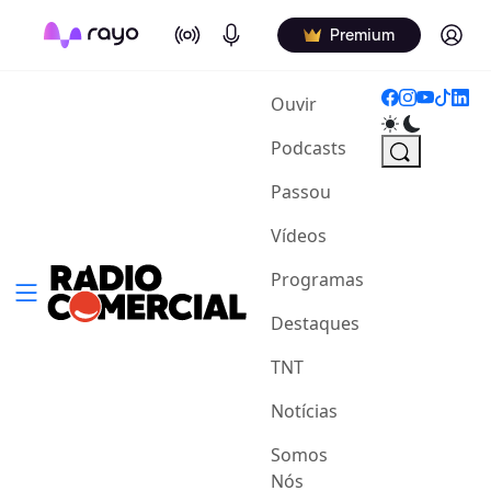
On Air
Podcasts
Log in
Premium
(current)
Ouvir
Podcasts
Passou
Vídeos
Programas
Destaques
TNT
Notícias
Somos
Nós