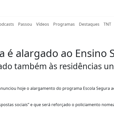
rent)
odcasts
Passou
Vídeos
Programas
Destaques
TNT
 é alargado ao Ensino 
çado também às residências uni
, anunciou hoje o alargamento do programa Escola Segura a
spostas sociais” e que será reforçado o policiamento nom