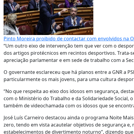
Pinto Moreira proibido de contactar com envolvidos na 
“Um outro eixo de intervenção tem que ver com o despo
dos artigos pirotécnicos em recintos desportivos. Trata-
apreciação parlamentar e em sede de trabalho com a Secr
O governante esclareceu que há planos entre a GNR a PSP
particularmente os mais jovens, para uma cultura desport
“No que respeita ao eixo dos idosos em segurança, desta
com o Ministério do Trabalho e da Solidariedade Social,
também de videochamada com os idosos que se encontram
José Luís Carneiro destacou ainda o programa Noite Mais
zero, tendo em vista acautelar objetivos de segurança e, 
estabelecimentos de divertimento noturno”, dizendo que o