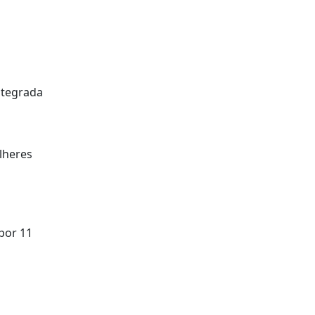
ntegrada
lheres
por 11