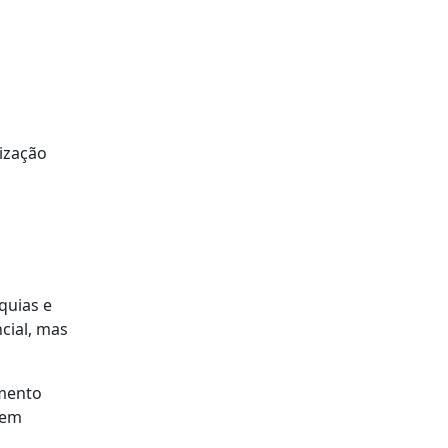
ização
quias e
cial, mas
amento
 em