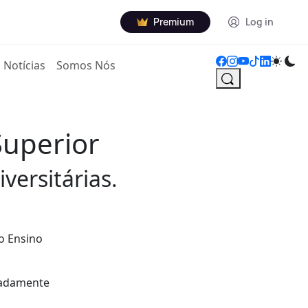
Premium
Log in
Notícias
Somos Nós
Superior
versitárias.
o Ensino
eadamente