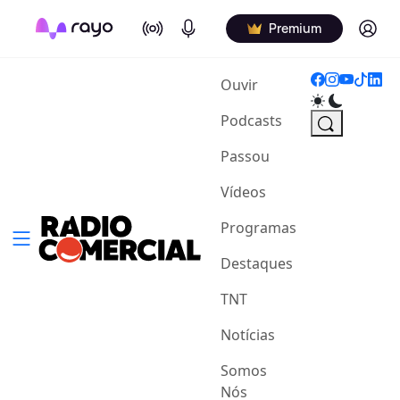
On Air
Podcasts
Log in
Premium
(current)
Ouvir
Podcasts
Passou
Vídeos
Programas
Destaques
TNT
Notícias
Somos
Nós