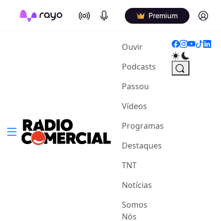
On Air
Podcasts
Log in
Premium
(current)
Ouvir
Podcasts
Passou
Vídeos
Programas
Destaques
TNT
Notícias
Somos
Nós