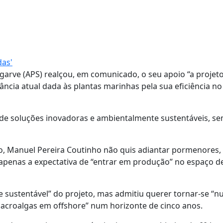
das'
lgarve (APS) realçou, em comunicado, o seu apoio “a projet
ância atual dada às plantas marinhas pela sua eficiência no
 de soluções inovadoras e ambientalmente sustentáveis, se
o, Manuel Pereira Coutinho não quis adiantar pormenores,
o apenas a expectativa de “entrar em produção” no espaço d
 sustentável” do projeto, mas admitiu querer tornar-se “
acroalgas em offshore” num horizonte de cinco anos.