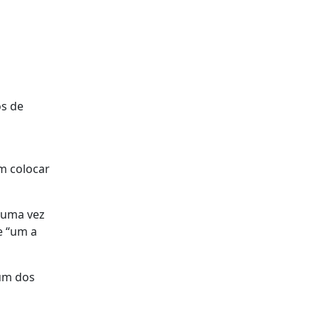
os de
m colocar
 uma vez
e “um a
num dos