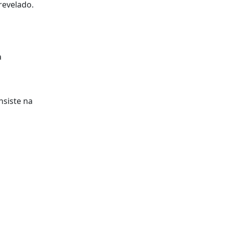
revelado.
a
nsiste na