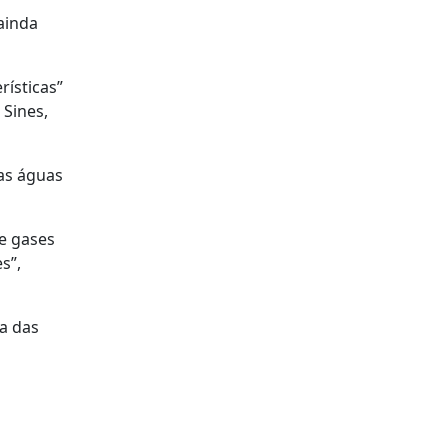
ainda
rísticas”
 Sines,
as águas
e gases
s”,
ia das