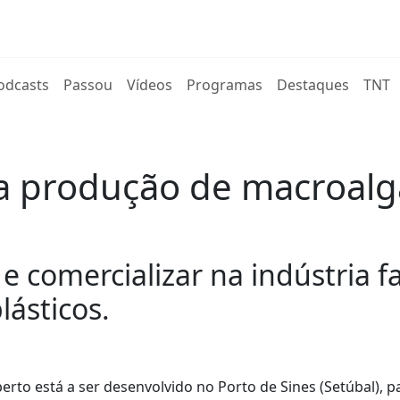
rent)
odcasts
Passou
Vídeos
Programas
Destaques
TNT
 na produção de macroal
r e comercializar na indústria
ásticos.
to está a ser desenvolvido no Porto de Sines (Setúbal), p