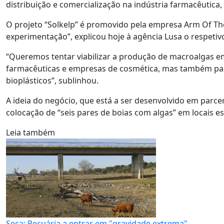
distribuição e comercialização na indústria farmacêutica,
O projeto “Solkelp” é promovido pela empresa Arm Of The
experimentação”, explicou hoje à agência Lusa o respetiv
“Queremos tentar viabilizar a produção de macroalgas em
farmacêuticas e empresas de cosmética, mas também par
bioplásticos”, sublinhou.
A ideia do negócio, que está a ser desenvolvido em parc
colocação de “seis pares de boias com algas” em locais es
Leia também
Seca: Pecuária a entrar em "gravidade extrema"