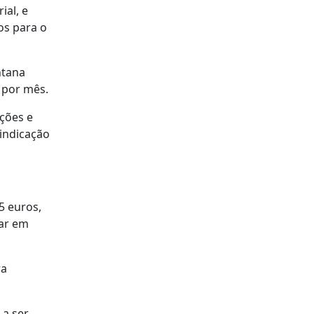
ial, e
os para o
ntana
o por mês.
ações e
vindicação
5 euros,
rar em
ra
 a ser