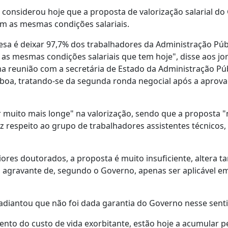
considerou hoje que a proposta de valorização salarial d
om as mesmas condições salariais.
sa é deixar 97,7% dos trabalhadores da Administração Púb
 mesmas condições salariais que tem hoje", disse aos jor
a reunião com a secretária de Estado da Administração Púb
sboa, tratando-se da segunda ronda negocial após a aprov
r muito mais longe" na valorização, sendo que a proposta 
iz respeito ao grupo de trabalhadores assistentes técnicos,
iores doutorados, a proposta é muito insuficiente, altera 
a agravante de, segundo o Governo, apenas ser aplicável em
adiantou que não foi dada garantia do Governo nesse sent
to do custo de vida exorbitante, estão hoje a acumular p