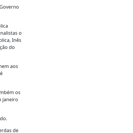
o Governo
lica
nalistas o
lica, Inês
ação do
"nem aos
 é
também os
 janeiro
ido.
erdas de