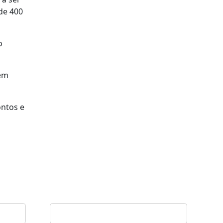
de 400
o
 em
ontos e