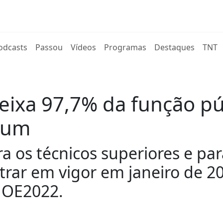
rent)
odcasts
Passou
Vídeos
Programas
Destaques
TNT
ixa 97,7% da função pú
omum
ra os técnicos superiores e p
rar em vigor em janeiro de 20
o OE2022.