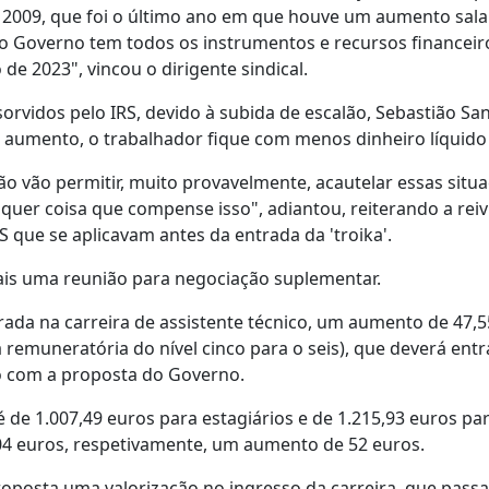
a 2009, que foi o último ano em que houve um aumento salar
o Governo tem todos os instrumentos e recursos financeir
de 2023", vincou o dirigente sindical.
rvidos pelo IRS, devido à subida de escalão, Sebastião Sa
o aumento, o trabalhador fique com menos dinheiro líquid
o vão permitir, muito provavelmente, acautelar essas situ
lquer coisa que compense isso", adiantou, reiterando a rei
 que se aplicavam antes da entrada da 'troika'.
ais uma reunião para negociação suplementar.
ada na carreira de assistente técnico, um aumento de 47,5
 remuneratória do nível cinco para o seis), que deverá ent
do com a proposta do Governo.
é de 1.007,49 euros para estagiários e de 1.215,93 euros pa
,04 euros, respetivamente, um aumento de 52 euros.
posta uma valorização no ingresso da carreira, que passa