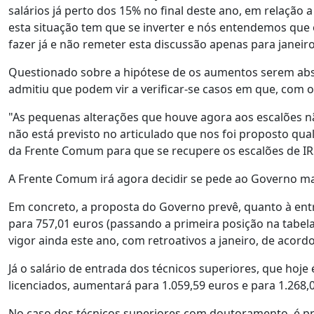
salários já perto dos 15% no final deste ano, em relação 
esta situação tem que se inverter e nós entendemos que 
fazer já e não remeter esta discussão apenas para janeiro 
Questionado sobre a hipótese de os aumentos serem abso
admitiu que podem vir a verificar-se casos em que, com 
"As pequenas alterações que houve agora aos escalões nã
não está previsto no articulado que nos foi proposto qua
da Frente Comum para que se recupere os escalões de IRS
A Frente Comum irá agora decidir se pede ao Governo m
Em concreto, a proposta do Governo prevê, quanto à entr
para 757,01 euros (passando a primeira posição na tabela
vigor ainda este ano, com retroativos a janeiro, de acor
Já o salário de entrada dos técnicos superiores, que hoje 
licenciados, aumentará para 1.059,59 euros e para 1.268
No caso dos técnicos superiores com doutoramento, é pro