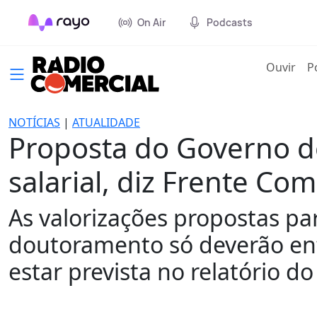
On Air
Podcasts
(cur
Ouvir
P
NOTÍCIAS
|
ATUALIDADE
Proposta do Governo de
salarial, diz Frente C
As valorizações propostas pa
doutoramento só deverão ent
estar prevista no relatório d