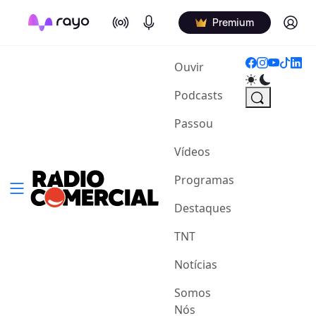
On Air
Podcasts
Log in
Premium
(current)
Ouvir
Podcasts
Passou
Vídeos
Programas
Destaques
TNT
Notícias
Somos
Nós