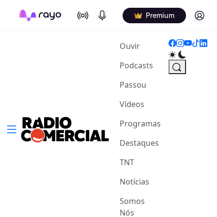
On Air
Podcasts
Log in
Premium
(current)
Ouvir
Podcasts
Passou
Vídeos
Programas
Destaques
TNT
Notícias
Somos
Nós