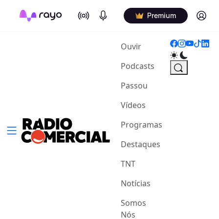
On Air
Podcasts
Log in
Premium
(current)
Ouvir
Podcasts
Passou
Vídeos
Programas
Destaques
TNT
Notícias
Somos
Nós