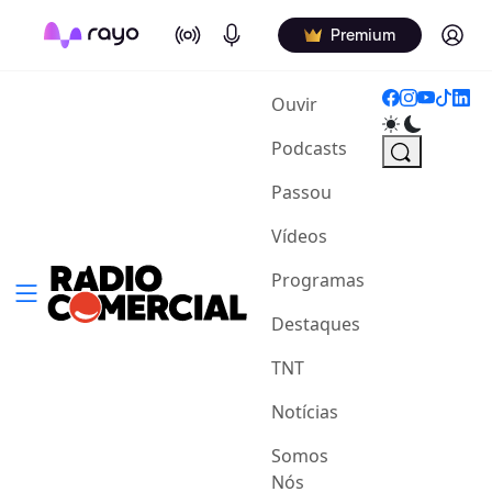
On Air
Podcasts
Log in
Premium
(current)
Ouvir
Podcasts
Passou
Vídeos
Programas
Destaques
TNT
Notícias
Somos
Nós