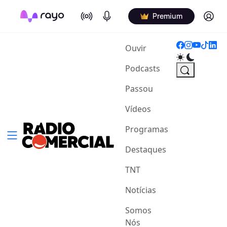
On Air
Podcasts
Log in
Premium
(current)
Ouvir
Podcasts
Passou
Vídeos
Programas
Destaques
TNT
Notícias
Somos
Nós