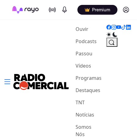
On Air
Podcasts
Log in
Premium
(current)
Ouvir
Podcasts
Passou
Vídeos
Programas
Destaques
TNT
Notícias
Somos
Nós