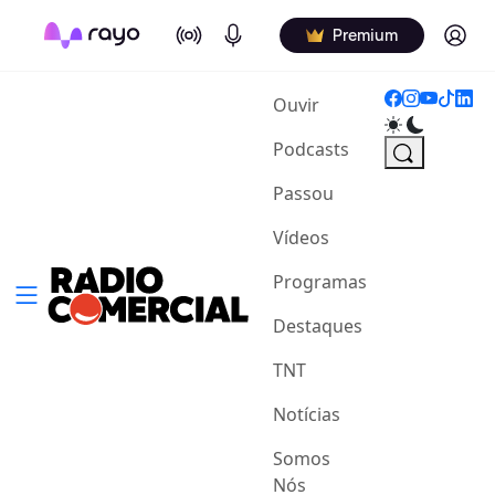
On Air
Podcasts
Log in
Premium
(current)
Ouvir
Podcasts
Passou
Vídeos
Programas
Destaques
TNT
Notícias
Somos
Nós