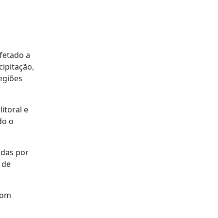
fetado a
cipitação,
egiões
itoral e
do o
adas por
 de
com