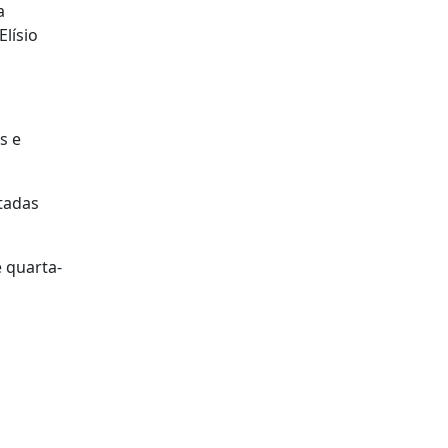
a
Elísio
s e
rtadas
 quarta-