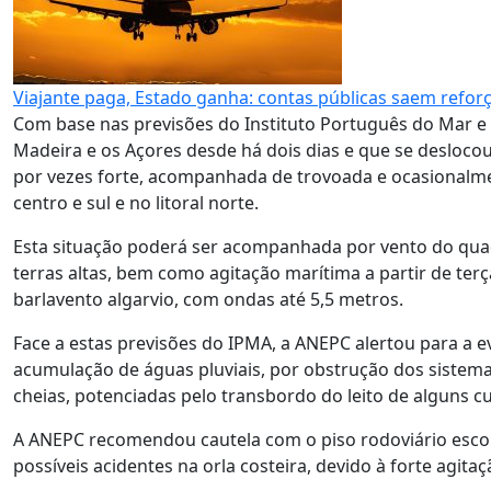
Viajante paga, Estado ganha: contas públicas saem refo
Com base nas previsões do Instituto Português do Mar e
Madeira e os Açores desde há dois dias e que se deslocou
por vezes forte, acompanhada de trovoada e ocasionalmen
centro e sul e no litoral norte.
Esta situação poderá ser acompanhada por vento do quadr
terras altas, bem como agitação marítima a partir de terça
barlavento algarvio, com ondas até 5,5 metros.
Face a estas previsões do IPMA, a ANEPC alertou para a 
acumulação de águas pluviais, por obstrução dos siste
cheias, potenciadas pelo transbordo do leito de alguns cur
A ANEPC recomendou cautela com o piso rodoviário escor
possíveis acidentes na orla costeira, devido à forte agita