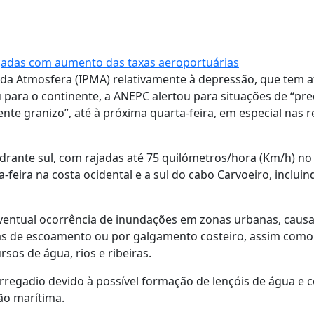
rçadas com aumento das taxas aeroportuárias
 da Atmosfera (IPMA) relativamente à depressão, que tem a
 para o continente, a ANEPC alertou para situações de “pre
te granizo”, até à próxima quarta-feira, em especial nas r
ante sul, com rajadas até 75 quilómetros/hora (Km/h) no l
-feira na costa ocidental e a sul do cabo Carvoeiro, incluin
eventual ocorrência de inundações em zonas urbanas, caus
mas de escoamento ou por galgamento costeiro, assim como
sos de água, rios e ribeiras.
regadio devido à possível formação de lençóis de água e 
ção marítima.