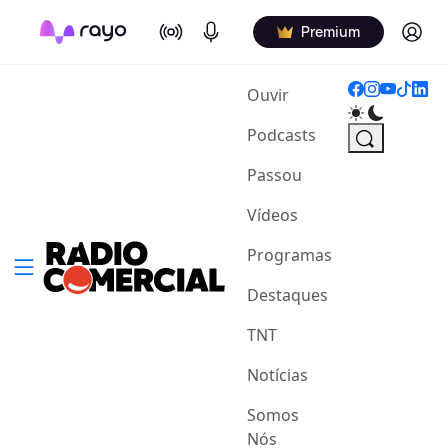
On Air
Podcasts
Log in
Premium
(current)
Ouvir
Podcasts
Passou
Vídeos
Programas
Destaques
TNT
Notícias
Somos
Nós