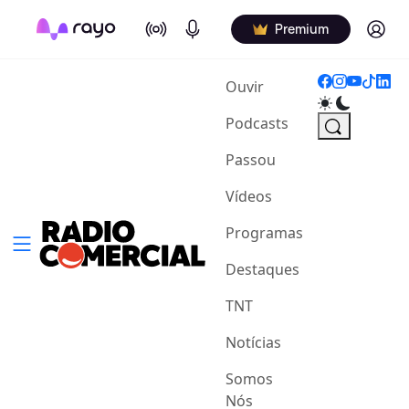
On Air
Podcasts
Log in
Premium
(current)
Ouvir
Podcasts
Passou
Vídeos
Programas
Destaques
TNT
Notícias
Somos
Nós