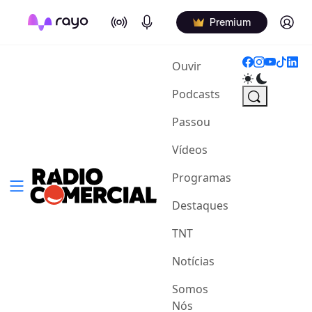
On Air
Podcasts
Log in
Premium
(current)
Ouvir
Podcasts
Passou
Vídeos
Programas
Destaques
TNT
Notícias
Somos
Nós