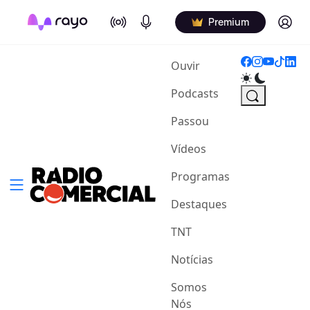
On Air
Podcasts
Log in
Premium
(current)
Ouvir
Podcasts
Passou
Vídeos
Programas
Destaques
TNT
Notícias
Somos
Nós