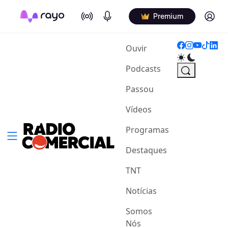
On Air
Podcasts
Log in
Premium
(current)
Ouvir
Podcasts
Passou
Vídeos
Programas
Destaques
TNT
Notícias
Somos
Nós