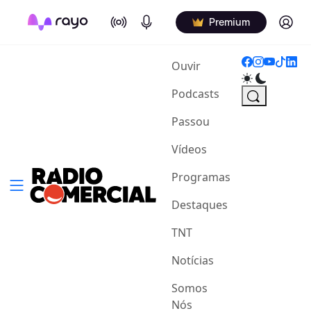
On Air
Podcasts
Log in
Premium
(current)
Ouvir
Podcasts
Passou
Vídeos
Programas
Destaques
TNT
Notícias
Somos
Nós