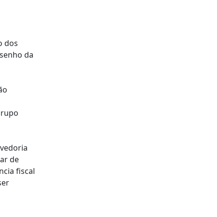
o dos
esenho da
ão
grupo
ovedoria
ar de
cia fiscal
ser