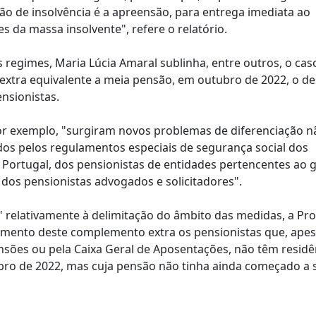
ção de insolvência é a apreensão, para entrega imediata ao
s da massa insolvente", refere o relatório.
s regimes, Maria Lúcia Amaral sublinha, entre outros, o cas
extra equivalente a meia pensão, em outubro de 2022, o d
nsionistas.
por exemplo, "surgiram novos problemas de diferenciação n
idos pelos regulamentos especiais de segurança social dos
e Portugal, dos pensionistas de entidades pertencentes ao 
 dos pensionistas advogados e solicitadores".
" relativamente à delimitação do âmbito das medidas, a Pr
gamento deste complemento extra os pensionistas que, apes
ões ou pela Caixa Geral de Aposentações, não têm residên
bro de 2022, mas cuja pensão não tinha ainda começado a 