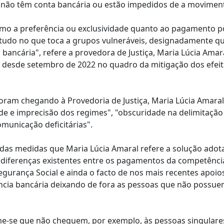
e não têm conta bancária ou estão impedidos de a moviment
mo a preferência ou exclusividade quanto ao pagamento p
tudo no que toca a grupos vulneráveis, designadamente q
bancária", refere a provedora de Justiça, Maria Lúcia Amar
 desde setembro de 2022 no quadro da mitigação dos efeit
ram chegando à Provedoria de Justiça, Maria Lúcia Amara
ade e imprecisão dos regimes", "obscuridade na delimitação
municação deficitárias".
 das medidas que Maria Lúcia Amaral refere a solução adot
diferenças existentes entre os pagamentos da competênci
Segurança Social e ainda o facto de nos mais recentes apoios
ência bancária deixando de fora as pessoas que não possu
me-se que não cheguem, por exemplo, às pessoas singulare