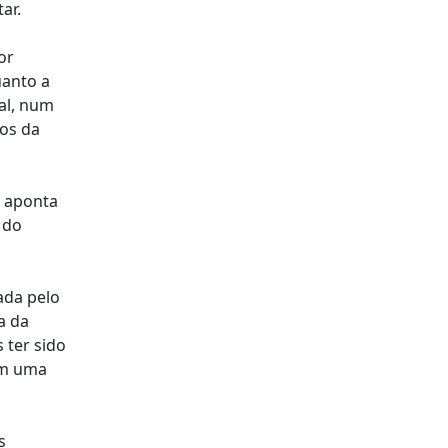
ar.
or
uanto a
al, num
os da
l aponta
 do
ada pelo
a da
 ter sido
em uma
s