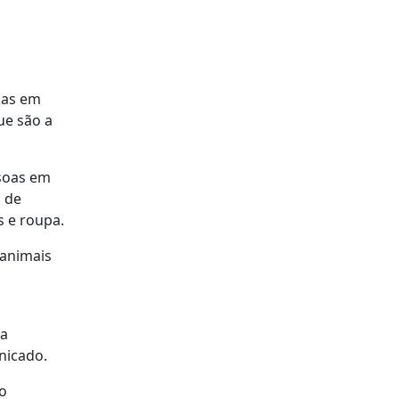
oas em
ue são a
ssoas em
s de
s e roupa.
 animais
da
nicado.
mo