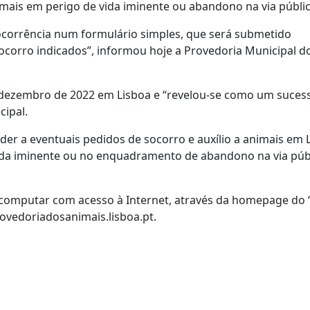
imais em perigo de vida iminente ou abandono na via públic
a ocorrência num formulário simples, que será submetido
ocorro indicados”, informou hoje a Provedoria Municipal d
e dezembro de 2022 em Lisboa e “revelou-se como um suces
cipal.
er a eventuais pedidos de socorro e auxílio a animais em 
da iminente ou no enquadramento de abandono na via públ
computar com acesso à Internet, através da homepage do ‘s
rovedoriadosanimais.lisboa.pt.