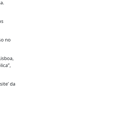
a.
os
so no
Lisboa,
ica”,
ite’ da