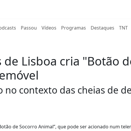
rent)
odcasts
Passou
Vídeos
Programas
Destaques
TNT
 de Lisboa cria "Botão 
lemóvel
do no contexto das cheias de 
“Botão de Socorro Animal”, que pode ser acionado num tel