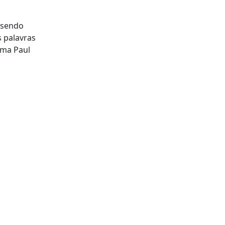
i sendo
s palavras
rma Paul