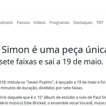
rent)
odcasts
Passou
Vídeos
Programas
Destaques
TNT
 Simon é uma peça únic
ete faixas e sai a 19 de maio.
: intitula-se "Seven Psalms", é lançado a 19 de maio e foi
inutos de duração, divididos por sete faixas.
rio daquele que é o 15º álbum de estúdio a solo de Paul 
ário músico) Edie Brickell, o ensemble vocal Voces8, músic