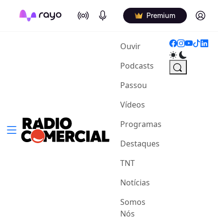
On Air
Podcasts
Log in
Premium
(current)
Ouvir
Podcasts
Passou
Vídeos
Programas
Destaques
TNT
Notícias
Somos
Nós