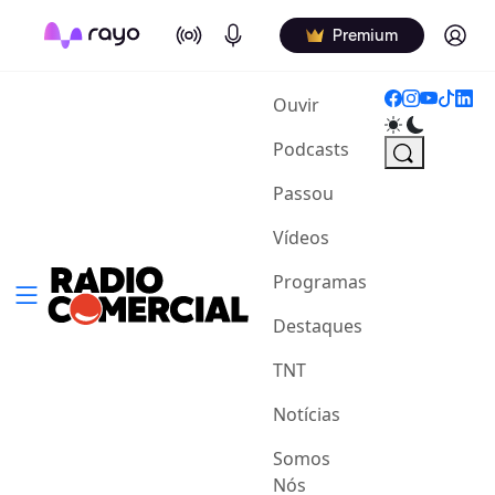
On Air
Podcasts
Log in
Premium
(current)
Ouvir
Podcasts
Passou
Vídeos
Programas
Destaques
TNT
Notícias
Somos
Nós