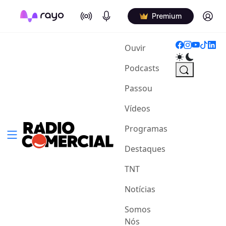
On Air
Podcasts
Log in
Premium
(current)
Ouvir
Podcasts
Passou
Vídeos
Programas
Destaques
TNT
Notícias
Somos
Nós