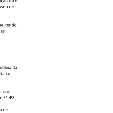
ção foi o
ssou de
ue, tendo
nas
mbleia da
al) e
 nas de
e 51,4%.
a de