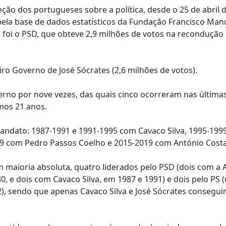
eção dos portugueses sobre a política, desde o 25 de abril 
 pela base de dados estatísticos da Fundação Francisco Man
a foi o PSD, que obteve 2,9 milhões de votos na recondução
ro Governo de José Sócrates (2,6 milhões de votos).
no por nove vezes, das quais cinco ocorreram nas última
mos 21 anos.
andato: 1987-1991 e 1991-1995 com Cavaco Silva, 1995-199
09 com Pedro Passos Coelho e 2015-2019 com António Costa
 maioria absoluta, quatro liderados pelo PSD (dois com a 
0, e dois com Cavaco Silva, em 1987 e 1991) e dois pelo PS
), sendo que apenas Cavaco Silva e José Sócrates consegu