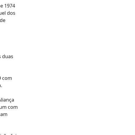
de 1974
uel dos
 de
s duas
9 com
.
Aliança
 (um com
iram