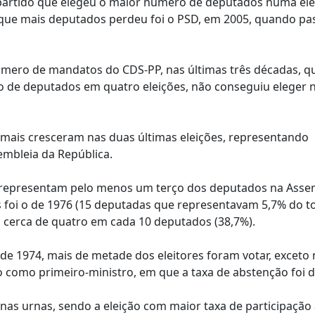
 partido que elegeu o maior número de deputados numa elei
o que mais deputados perdeu foi o PSD, em 2005, quando pa
úmero de mandatos do CDS-PP, nas últimas três décadas, q
o de deputados em quatro eleições, não conseguiu eleger 
que mais cresceram nas duas últimas eleições, representando
embleia da República.
 representam pelo menos um terço dos deputados na Asse
oi o de 1976 (15 deputadas que representavam 5,7% do tot
 cerca de quatro em cada 10 deputados (38,7%).
l de 1974, mais de metade dos eleitores foram votar, exceto
como primeiro-ministro, em que a taxa de abstenção foi d
nas urnas, sendo a eleição com maior taxa de participação 