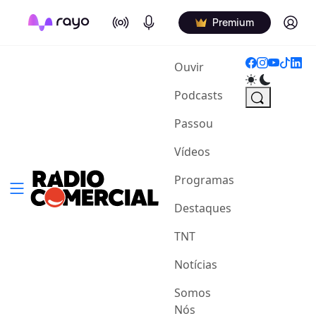
On Air
Podcasts
Log in
Premium
(current)
Ouvir
Podcasts
Passou
Vídeos
Programas
Destaques
TNT
Notícias
Somos
Nós